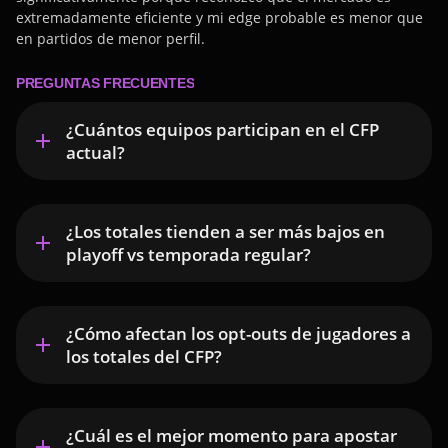
extremadamente eficiente y mi edge probable es menor que
en partidos de menor perfil.
PREGUNTAS FRECUENTES
¿Cuántos equipos participan en el CFP
actual?
¿Los totales tienden a ser más bajos en
playoff vs temporada regular?
¿Cómo afectan los opt-outs de jugadores a
los totales del CFP?
¿Cuál es el mejor momento para apostar