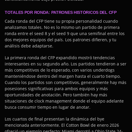
TOTALES POR RONDA: PATRONES HISTÓRICOS DEL CFP
Cada ronda del CFP tiene su propia personalidad cuando
analizamos totales. No es lo mismo un partido de primera
ronda entre el seed 8 y el seed 9 que una semifinal entre los
dos mejores equipos del país. Los patrones difieren, y tu
análisis debe adaptarse.
La primera ronda del CFP expandido mostró tendencias
interesantes en su segundo año. Los partidos tendieron a ser
más competitivos de lo esperado, con varios underdogs
manteniéndose dentro del margen hasta el cuarto tiempo.
Cuando los partidos son competitivos, generalmente hay más
posesiones significativas para ambos equipos y más
oportunidades de anotación. Pero también hay más
situaciones de clock management donde el equipo adelante
busca consumir tiempo en lugar de anotar.
Los cuartos de final presentan la dinámica del bye
mencionada anteriormente. El Cotton Bowl de enero 2026
ofreció un ejemplo perfecto: Miami derrotó a Ohio State 24-