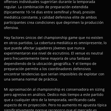
offenses individuales sugerirían durante la temporada
regular. La combinación de preparación extendida
(típicamente 10-14 días entre semifinal y final), presión
mediática constante, y calidad defensiva elite de ambos
participantes crea condiciones que deprimen la producción
ofensiva.
Hay factores únicos del championship game que no existen
en otros partidos. La cobertura mediática es omnipresente, lo
que puede afectar jugadores jóvenes que nunca
experimentaron ese nivel de escrutinio. El venue es neutral
pero frecuentemente tiene mayoría de una fanbase
dependiendo de la ubicación geográfica. Y el tiempo de
preparación permite a los coordinadores defensivos
encontrar tendencias que serían imposibles de explotar con
una semana normal de práctica.
Mi aproximación al championship es conservadora en sizing
pero agresiva en análisis. Dedico más tiempo a este partido
que a cualquier otro de la temporada, verificando cada
aspecto de mi proyección. Pero no aumento mi apuesta típica
significativamente porque reconozco que el mercado es