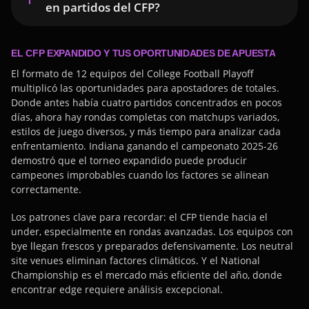
en partidos del CFP?
EL CFP EXPANDIDO Y TUS OPORTUNIDADES DE APUESTA
El formato de 12 equipos del College Football Playoff
multiplicó las oportunidades para apostadores de totales.
Donde antes había cuatro partidos concentrados en pocos
días, ahora hay rondas completas con matchups variados,
estilos de juego diversos, y más tiempo para analizar cada
enfrentamiento. Indiana ganando el campeonato 2025-26
demostró que el torneo expandido puede producir
campeones improbables cuando los factores se alinean
correctamente.
Los patrones clave para recordar: el CFP tiende hacia el
under, especialmente en rondas avanzadas. Los equipos con
bye llegan frescos y preparados defensivamente. Los neutral
site venues eliminan factores climáticos. Y el National
Championship es el mercado más eficiente del año, donde
encontrar edge requiere análisis excepcional.