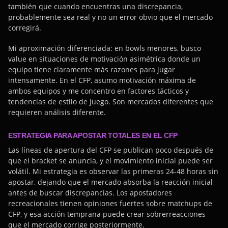
también que cuando encuentras una discrepancia,
probablemente sea real y no un error obvio que el mercado
corregirá.
Mi aproximación diferenciada: en bowls menores, busco
value en situaciones de motivación asimétrica donde un
equipo tiene claramente más razones para jugar
intensamente. En el CFP, asumo motivación máxima de
ambos equipos y me concentro en factores tácticos y
tendencias de estilo de juego. Son mercados diferentes que
requieren análisis diferente.
ESTRATEGIA PARA APOSTAR TOTALES EN EL CFP
Las líneas de apertura del CFP se publican poco después de
que el bracket se anuncia, y el movimiento inicial puede ser
volátil. Mi estrategia es observar las primeras 24-48 horas sin
apostar, dejando que el mercado absorba la reacción inicial
antes de buscar discrepancias. Los apostadores
recreacionales tienen opiniones fuertes sobre matchups de
CFP, y esa acción temprana puede crear sobrerreacciones
que el mercado corrige posteriormente.