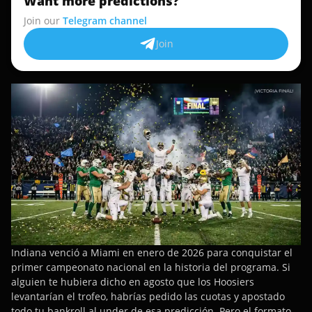
Want more predictions?
Join our
Telegram channel
Join
Indiana venció a Miami en enero de 2026 para conquistar el
primer campeonato nacional en la historia del programa. Si
alguien te hubiera dicho en agosto que los Hoosiers
levantarían el trofeo, habrías pedido las cuotas y apostado
todo tu bankroll al under de esa predicción. Pero el formato