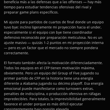
beneficia más a las defensas que a las offenses — hay más
tiempo para estudiar tendencias ofensivas del rival y
preparar game plans específicos.
Mi ajuste para partidos de cuartos de final donde un equipo
tuvo bye: inclino ligeramente mi proyección hacia el under,
especialmente si el equipo con bye tiene coordinador
defensivo reconocido por preparación meticulosa. No es un
ajuste masivo — quizás 1-2 puntos en mi proyección interna
— pero es un factor que el mercado no siempre pondera
correctamente.
El formato también afecta la motivación diferenciadamente.
Todos los equipos en el CFP tienen motivación máxima,
obviamente. Pero un equipo del Group of Five jugando su
primer partido de CFP en la historia tiene una energía
diferente a Alabama jugando su décimo playoff. Esa energía
emocional puede manifestarse como turnovers extras,
penalties de indisciplina, o producción ofensiva en ráfagas
impredecibles. Para totales, la imprevisibilidad generalmente
favorece el under porque es más difícil ejecutar
consistentemente bajo presión elevada.