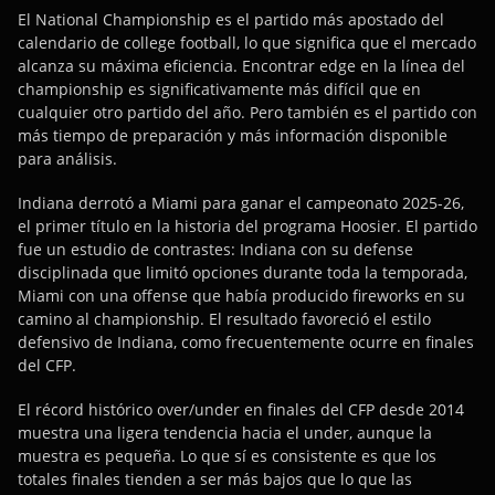
El National Championship es el partido más apostado del
calendario de college football, lo que significa que el mercado
alcanza su máxima eficiencia. Encontrar edge en la línea del
championship es significativamente más difícil que en
cualquier otro partido del año. Pero también es el partido con
más tiempo de preparación y más información disponible
para análisis.
Indiana derrotó a Miami para ganar el campeonato 2025-26,
el primer título en la historia del programa Hoosier. El partido
fue un estudio de contrastes: Indiana con su defense
disciplinada que limitó opciones durante toda la temporada,
Miami con una offense que había producido fireworks en su
camino al championship. El resultado favoreció el estilo
defensivo de Indiana, como frecuentemente ocurre en finales
del CFP.
El récord histórico over/under en finales del CFP desde 2014
muestra una ligera tendencia hacia el under, aunque la
muestra es pequeña. Lo que sí es consistente es que los
totales finales tienden a ser más bajos que lo que las