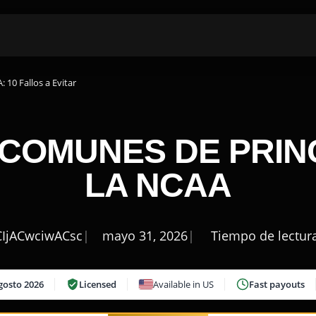
 10 Fallos a Evitar
COMUNES DE PRIN
LA NCAA
IjACwciwACsc
mayo 31, 2026
Tiempo de lectura
osto 2026
Licensed
Available in US
Fast payouts