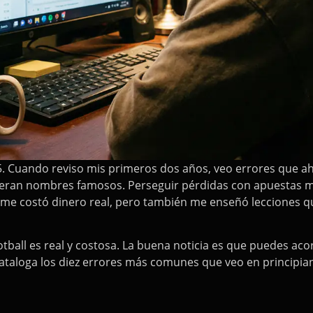
5. Cuando reviso mis primeros dos años, veo errores que 
ue eran nombres famosos. Perseguir pérdidas con apuestas m
s me costó dinero real, pero también me enseñó lecciones 
tball es real y costosa. La buena noticia es que puedes aco
ataloga los diez errores más comunes que veo en principiant