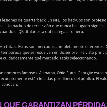
as lesiones de quarterback. En NFL, los backups son profesio
smal. Un backup de tercer año que nunca ha jugado significa
uando el QB titular está out es regalar dinero.
 win totals. Estos son mercados completamente diferentes.
de temporada que se resuelven en diciembre. He visto prin
Lee cuidadosamente qué mercado estás seleccionando.
 son nombres famosos. Alabama, Ohio State, Georgia: estos
frecuentemente están infladas por dinero del público. El va
s conocen.
N QUE GARANTIZAN PÉRDIDA