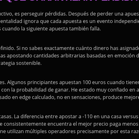
uctivo, es perseguir pérdidas. Después de perder una apuest
mentalidad ignora que cada apuesta es un evento independi
 cuando la siguiente apuesta también falla.
definido. Si no sabes exactamente cuánto dinero has asigna
nas apostando cantidades arbitrarias basadas en emoción d
ategia sostenible.
tes. Algunos principiantes apuestan 100 euros cuando tiene
a con la probabilidad de ganar. He estado muy confiado en
sado en edge calculado, no en sensaciones, produce mejores
asas. La diferencia entre apostar a -110 en una casa versu
e consistentemente encuentra el mejor precio paga menos v
ne utilizan múltiples operadores precisamente por esta raz