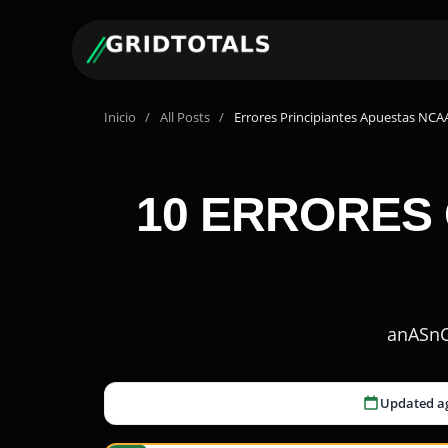
Inicio
/
All Posts
/
Errores Principiantes Apuestas NCAA:
10 ERRORES 
anASnC
Updated ag