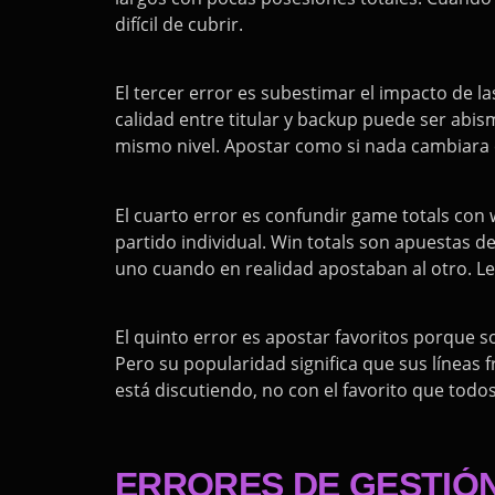
difícil de cubrir.
El tercer error es subestimar el impacto de l
calidad entre titular y backup puede ser abi
mismo nivel. Apostar como si nada cambiara c
El cuarto error es confundir game totals con
partido individual. Win totals son apuestas 
uno cuando en realidad apostaban al otro. 
El quinto error es apostar favoritos porque
Pero su popularidad significa que sus líneas 
está discutiendo, no con el favorito que todo
ERRORES DE GESTIÓ