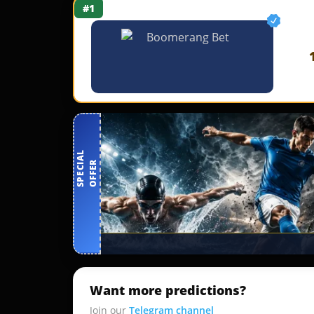
#1
S
P
E
C
I
A
L
O
F
F
E
R
Want more predictions?
Join our
Telegram channel