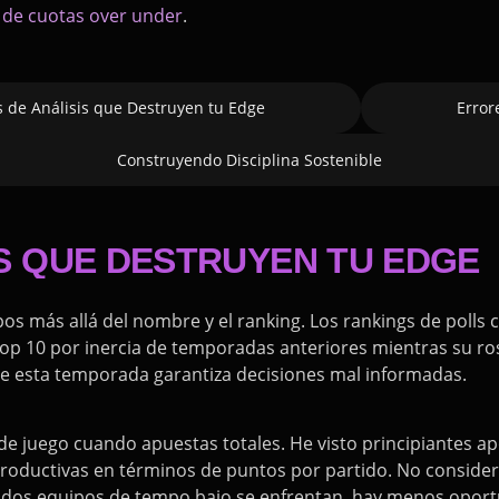
 de cuotas over under
.
s de Análisis que Destruyen tu Edge
Error
Construyendo Disciplina Sostenible
S QUE DESTRUYEN TU EDGE
pos más allá del nombre y el ranking. Los rankings de polls
top 10 por inercia de temporadas anteriores mientras su ros
 de esta temporada garantiza decisiones mal informadas.
 de juego cuando apuestas totales. He visto principiantes a
oductivas en términos de puntos por partido. No consider
 dos equipos de tempo bajo se enfrentan, hay menos oportu