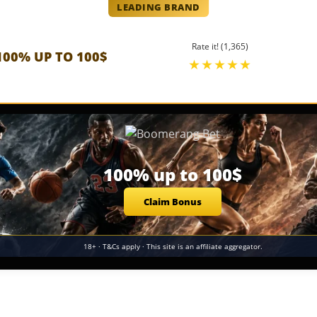
LEADING BRAND
Rate it! (1,365)
100% UP TO 100$
★★★★★
100% up to 100$
Claim Bonus
18+ · T&Cs apply · This site is an affiliate aggregator.