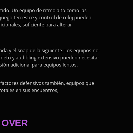
tido. Un equipo de ritmo alto como las
juego terrestre y control de reloj pueden
ionales, suficiente para alterar
da y el snap de la siguiente. Los equipos no-
leto y audibling extensivo pueden necesitar
sión adicional para equipos lentos.
r factores defensivos también, equipos que
otales en sus encuentros,
 OVER