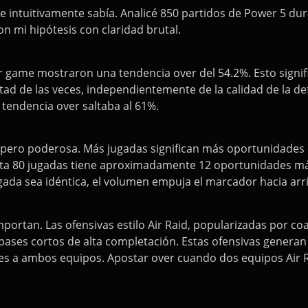
ue intuitivamente sabía. Analicé 850 partidos de Power 5 d
n mi hipótesis con claridad brutal.
per game mostraron una tendencia over del 54.2%. Esto sign
itad de las veces, independientemente de la calidad de la de
 tendencia over saltaba al 61%.
la pero poderosa. Más jugadas significan más oportunidade
uta 80 jugadas tiene aproximadamente 12 oportunidades má
gada sea idéntica, el volumen empuja el marcador hacia arr
portan. Las ofensivas estilo Air Raid, popularizadas por co
ases cortos de alta completación. Estas ofensivas generan 
s a ambos equipos. Apostar over cuando dos equipos Air R