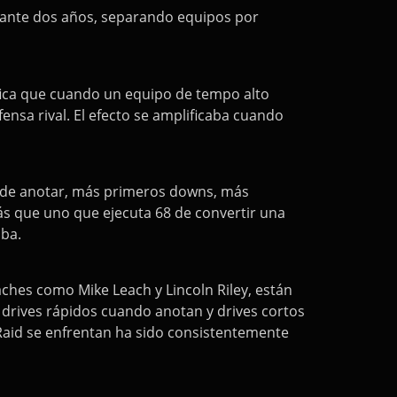
urante dos años, separando equipos por
ifica que cuando un equipo de tempo alto
fensa rival. El efecto se amplificaba cuando
s de anotar, más primeros downs, más
s que uno que ejecuta 68 de convertir una
iba.
aches como Mike Leach y Lincoln Riley, están
drives rápidos cuando anotan y drives cortos
aid se enfrentan ha sido consistentemente