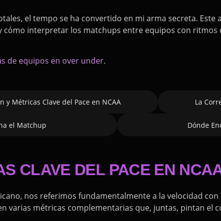
ales, el tempo se ha convertido en mi arma secreta. Este a
 y cómo interpretar los matchups entre equipos con ritmos 
as de equipos en over under
.
ón y Métricas Clave del Pace en NCAA
La Corr
na el Matchup
Dónde En
CAS CLAVE DEL PACE EN NCA
ano, nos referimos fundamentalmente a la velocidad con l
isten varias métricas complementarias que, juntas, pintan el